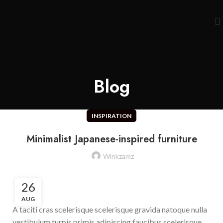
Blog
INSPIRATION
Minimalist Japanese-inspired furniture
Winkzamz
26
AUG
A taciti cras scelerisque scelerisque gravida natoque nulla
vestibulum turpis primis adipiscing faucibus scelerisque